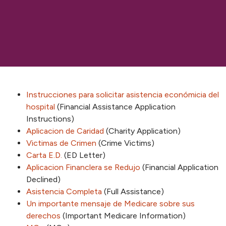
Instrucciones para solicitar asistencia económicia del
hospital
(Financial Assistance Application
Instructions)
Aplicacion de Caridad
(Charity Application)
Victimas de Crimen
(Crime Victims)
Carta E.D.
(ED Letter)
Aplicacion Financlera se Redujo
(Financial Application
Declined)
Asistencia Completa
(Full Assistance)
Un importante mensaje de Medicare sobre sus
derechos
(Important Medicare Information)